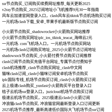
ssr节点购买_订阅购买续费网址推荐_每天更新2025
v2ray节点购买_2025订阅地址小飞机推荐9元30一年指南
风车云加速官网登录入口，clash风车云tiktok节点机场购买订阅
一元机场clash下载_安卓_苹果手机最新版节点购买订阅
小火箭节点购买_shadowrocket小火箭购买网站推荐
小火箭节点购买网址iplc_ios_tiktok_teacat_海绵云2元
一元机场. com飞机场入口，一元机场节点购买网站
一元机场clash订阅购买地址_2025小火箭节点订阅地址
shadowsock节点购买_小火箭付费节点购买订阅推荐
clash订阅节点购买充值平台网址_专属节点付费知乎
clash机场推荐_clash节点购买网址_clash中文网
猫咪clash订阅_clash小猫咪订阅安卓机场节点购买
iplc国际专线_机场节点购买订阅_clash小火箭购买订阅
云上极速clash购买_yunfast小火箭购买平台登录入口
桔子云机场ssr登录入口，juzicloud机场节点购买订阅
极速云机场节点购买，2025极速云clash小火箭订阅
冲浪猫clash节点购买, 冲浪猫官网最新登录入口订阅更新
2025机场节点推荐_最新高速低价国际大飞机场节点ssr订阅