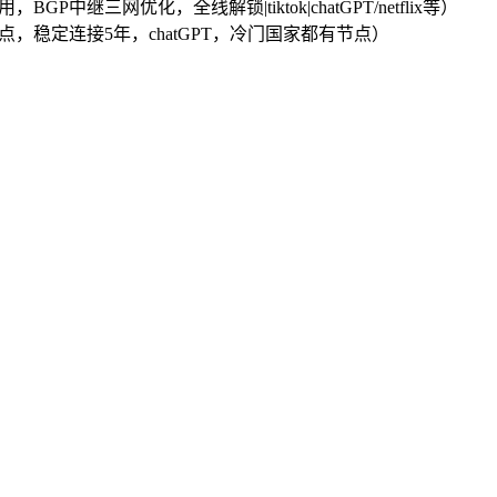
，BGP中继三网优化，全线解锁|tiktok|chatGPT/netflix等）
PL节点，稳定连接5年，chatGPT，冷门国家都有节点）